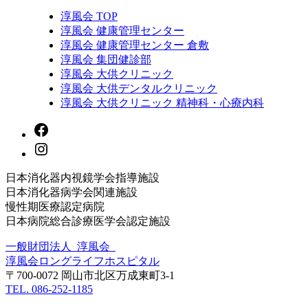
淳風会 TOP
淳風会 健康管理センター
淳風会 健康管理センター 倉敷
淳風会 集団健診部
淳風会 大供クリニック
淳風会 大供デンタルクリニック
淳風会 大供クリニック 精神科・心療内科
日本消化器内視鏡学会指導施設
日本消化器病学会関連施設
慢性期医療認定病院
日本病院総合診療医学会認定施設
一般財団法人 淳風会
淳風会ロングライフホスピタル
〒700-0072 岡山市北区万成東町3-1
TEL. 086-252-1185