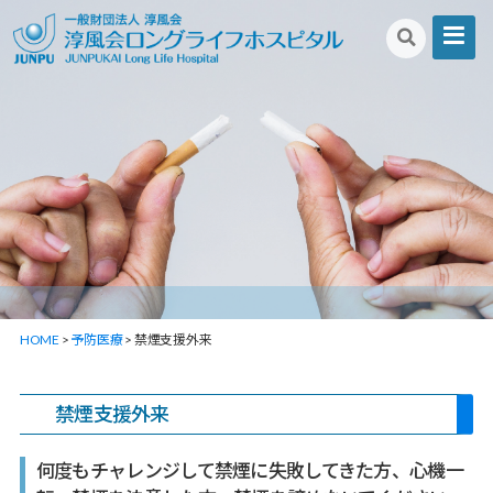
淳
風
会
ロ
ン
グ
ラ
イ
フ
HOME
>
予防医療
>
禁煙支援外来
ホ
ス
禁煙支援外来
ピ
何度もチャレンジして禁煙に失敗してきた方、心機一
タ