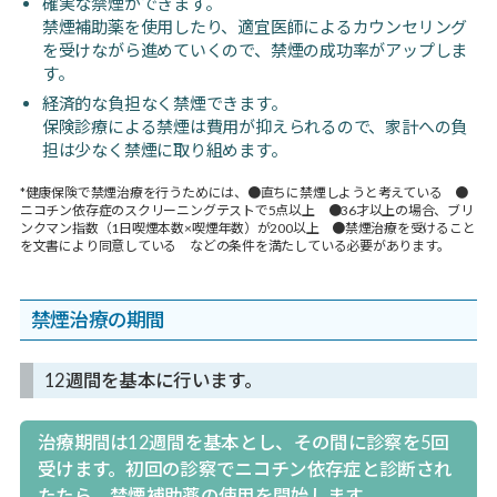
確実な禁煙ができます。
禁煙補助薬を使用したり、適宜医師によるカウンセリング
を受けながら進めていくので、禁煙の成功率がアップしま
す。
経済的な負担なく禁煙できます。
保険診療による禁煙は費用が抑えられるので、家計への負
担は少なく禁煙に取り組めます。
*健康保険で禁煙治療を行うためには、●直ちに禁煙しようと考えている ●
ニコチン依存症のスクリーニングテストで5点以上 ●36才以上の場合、ブリ
ンクマン指数（1日喫煙本数×喫煙年数）が200以上 ●禁煙治療を受けること
を文書により同意している などの条件を満たしている必要があります。
禁煙治療の期間
12週間を基本に行います。
治療期間は12週間を基本とし、その間に診察を5回
受けます。初回の診察でニコチン依存症と診断され
たたら、禁煙補助薬の使用を開始します。