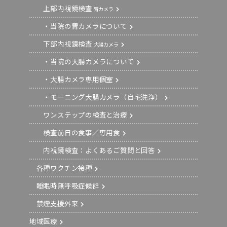
上部内視鏡検査
胃カメラ
・当院の胃カメラについて
下部内視鏡検査
大腸カメラ
・当院の大腸カメラについて
・大腸カメラ専用個室
・モーニング大腸カメラ（自宅洗浄）
ワンステップの検査と治療
検査前日の食事／専用食
内視鏡検査：よくあるご質問と回答
各種ワクチン接種
睡眠時無呼吸症候群
禁煙支援外来
地域医療