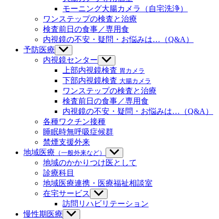
を
ー
ニ
モーニング大腸カメラ（自宅洗浄）
表
を
ュ
示
ワンステップの検査と治療
表
ー
示
検査前日の食事／専用食
を
内視鏡の不安・疑問・お悩みは…（Q&A）
表
示
予防医療
サ
ブ
内視鏡センター
サ
メ
ブ
上部内視鏡検査
胃カメラ
ニ
メ
下部内視鏡検査
大腸カメラ
ュ
ニ
ワンステップの検査と治療
ー
ュ
検査前日の食事／専用食
を
ー
内視鏡の不安・疑問・お悩みは…（Q&A）
表
を
示
各種ワクチン接種
表
示
睡眠時無呼吸症候群
禁煙支援外来
地域医療
（一般外来など）
サ
ブ
地域のかかりつけ医として
メ
診療科目
ニ
地域医療連携・医療福祉相談室
ュ
在宅サービス
サ
ー
ブ
訪問リハビリテーション
を
メ
慢性期医療
サ
表