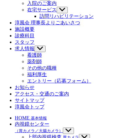
ニ
ブ
示
入院のご案内
ュ
メ
在宅サービス
サ
ー
ニ
ブ
訪問リハビリテーション
を
ュ
メ
淳風会 理事長よりごあいさつ
表
ー
ニ
示
施設概要
を
ュ
診療科目
表
ー
示
スタッフ
を
求人情報
サ
表
ブ
示
看護師
メ
薬剤師
ニ
その他の職種
ュ
福利厚生
ー
エントリー（応募フォーム）
を
お知らせ
表
示
アクセス・交通のご案内
サイトマップ
淳風会トップ
HOME
基本情報
内視鏡センター
（胃カメラ／大腸カメラ）
サ
ブ
上部内視鏡検査
胃カメラ
サ