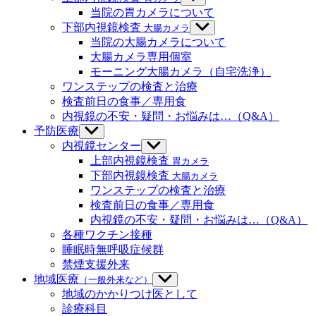
メ
ブ
当院の胃カメラについて
ニ
メ
下部内視鏡検査
大腸カメラ
サ
ュ
ニ
ブ
当院の大腸カメラについて
ー
ュ
メ
大腸カメラ専用個室
を
ー
ニ
モーニング大腸カメラ（自宅洗浄）
表
を
ュ
示
ワンステップの検査と治療
表
ー
示
検査前日の食事／専用食
を
内視鏡の不安・疑問・お悩みは…（Q&A）
表
示
予防医療
サ
ブ
内視鏡センター
サ
メ
ブ
上部内視鏡検査
胃カメラ
ニ
メ
下部内視鏡検査
大腸カメラ
ュ
ニ
ワンステップの検査と治療
ー
ュ
検査前日の食事／専用食
を
ー
内視鏡の不安・疑問・お悩みは…（Q&A）
表
を
示
各種ワクチン接種
表
示
睡眠時無呼吸症候群
禁煙支援外来
地域医療
（一般外来など）
サ
ブ
地域のかかりつけ医として
メ
診療科目