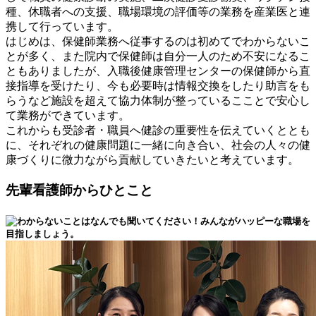
種、休職者への支援、職場環境の評価等の業務を産業医と連
携して行っています。
はじめは、保健師業務へ従事するのは初めてでわからないこ
とが多く、また院内で保健師は自分一人のため不安になるこ
ともありましたが、入職後健康管理センターの保健師から直
接指導を受けたり、今も必要時は情報交換をしたり助言をも
らうなど施設を超えて協力体制が整っているこことで安心し
て業務ができています。
これからも受診者・職員へ健診の重要性を伝えていくととも
に、それぞれの健康問題に一緒に向き合い、社会の人々の健
康づくりに微力ながら貢献していきたいと考えています。
先輩看護師からひとこと