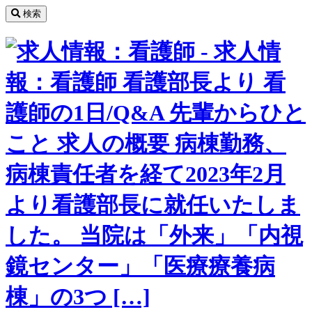
コ
検索
ン
テ
ン
ツ
へ
ス
キ
ッ
プ