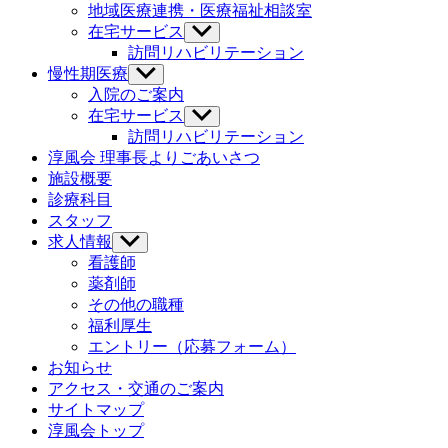
ニ
地域医療連携・医療福祉相談室
ュ
在宅サービス
サ
ー
ブ
訪問リハビリテーション
を
メ
慢性期医療
サ
表
ニ
ブ
示
入院のご案内
ュ
メ
在宅サービス
サ
ー
ニ
ブ
訪問リハビリテーション
を
ュ
メ
淳風会 理事長よりごあいさつ
表
ー
ニ
示
施設概要
を
ュ
診療科目
表
ー
示
スタッフ
を
求人情報
サ
表
ブ
示
看護師
メ
薬剤師
ニ
その他の職種
ュ
福利厚生
ー
エントリー（応募フォーム）
を
お知らせ
表
示
アクセス・交通のご案内
サイトマップ
淳風会トップ