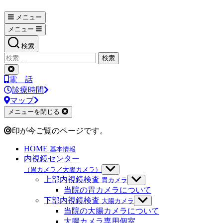
メニュー
メニュー
検索
検
索
検
対
索
電 話
象:
を
診療時間
閉
マップ
じ
メニューを閉じる
る
印が今ご覧のページです。
HOME
基本情報
内視鏡センター
（胃カメラ／大腸カメラ）
サ
ブ
上部内視鏡検査
胃カメラ
サ
メ
ブ
当院の胃カメラについて
ニ
メ
下部内視鏡検査
大腸カメラ
サ
ュ
ニ
ブ
当院の大腸カメラについて
ー
ュ
メ
大腸カメラ専用個室