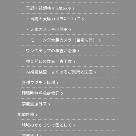
下部内視鏡検査
大腸カメラ
・当院の大腸カメラについて
・大腸カメラ専用個室
・モーニング大腸カメラ（自宅洗浄）
ワンステップの検査と治療
検査前日の食事／専用食
内視鏡検査：よくあるご質問と回答
各種ワクチン接種
睡眠時無呼吸症候群
禁煙支援外来
地域医療
地域のかかりつけ医として
診療科目