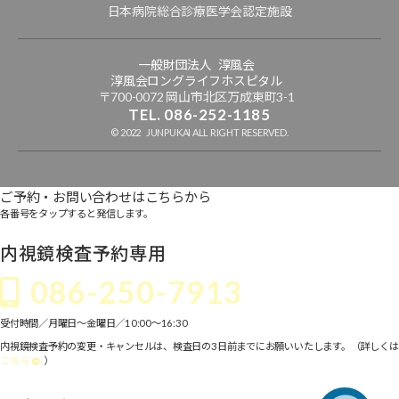
日本病院総合診療医学会認定施設
一般財団法人 淳風会
淳風会ロングライフホスピタル
〒700-0072 岡山市北区万成東町3-1
TEL. 086-252-1185
© 2022 JUNPUKAI ALL RIGHT RESERVED.
ご予約・お問い合わせはこちらから
各番号をタップすると発信します。
内視鏡検査予約専用
086-250-7913
受付時間／月曜日～金曜日／10:00〜16:30
内視鏡検査予約の変更・キャンセルは、検査日の3日前までにお願いいたします。（詳しくは
こちら
）