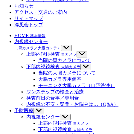
を
お知らせ
表
示
アクセス・交通のご案内
サイトマップ
淳風会トップ
HOME
基本情報
内視鏡センター
（胃カメラ／大腸カメラ）
サ
ブ
上部内視鏡検査
胃カメラ
サ
メ
ブ
当院の胃カメラについて
ニ
メ
下部内視鏡検査
大腸カメラ
サ
ュ
ニ
ブ
当院の大腸カメラについて
ー
ュ
メ
大腸カメラ専用個室
を
ー
ニ
モーニング大腸カメラ（自宅洗浄）
表
を
ュ
示
ワンステップの検査と治療
表
ー
示
検査前日の食事／専用食
を
内視鏡の不安・疑問・お悩みは…（Q&A）
表
示
予防医療
サ
ブ
内視鏡センター
サ
メ
ブ
上部内視鏡検査
胃カメラ
ニ
メ
下部内視鏡検査
大腸カメラ
ュ
ニ