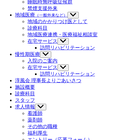
示
睡眠時無呼吸症候群
禁煙支援外来
地域医療
（一般外来など）
サ
ブ
地域のかかりつけ医として
メ
診療科目
ニ
地域医療連携・医療福祉相談室
ュ
在宅サービス
サ
ー
ブ
訪問リハビリテーション
を
メ
慢性期医療
サ
表
ニ
ブ
示
入院のご案内
ュ
メ
在宅サービス
サ
ー
ニ
ブ
訪問リハビリテーション
を
ュ
メ
淳風会 理事長よりごあいさつ
表
ー
ニ
示
施設概要
を
ュ
診療科目
表
ー
示
スタッフ
を
求人情報
サ
表
ブ
示
看護師
メ
薬剤師
ニ
その他の職種
ュ
福利厚生
ー
エントリー（応募フォーム）