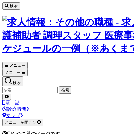
コ
検索
ン
テ
ン
ツ
へ
ス
キ
ッ
プ
メニュー
メニュー
検索
検
索
検
対
索
電 話
象:
を
診療時間
閉
マップ
じ
メニューを閉じる
る
印が今ご覧のページです。