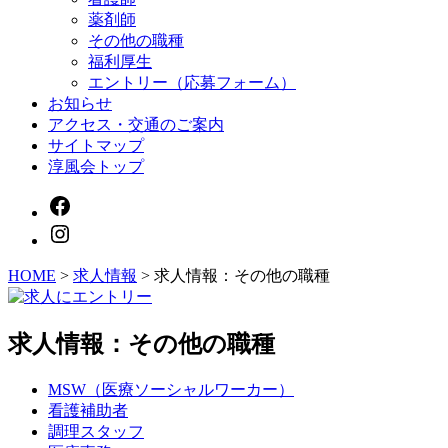
メ
薬剤師
ニ
その他の職種
ュ
福利厚生
ー
エントリー（応募フォーム）
を
お知らせ
表
示
アクセス・交通のご案内
サイトマップ
淳風会トップ
HOME
>
求人情報
>
求人情報：その他の職種
求人情報：その他の職種
MSW（医療ソーシャルワーカー）
看護補助者
調理スタッフ