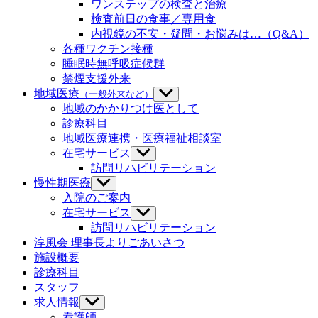
ワンステップの検査と治療
ー
ュ
検査前日の食事／専用食
を
ー
内視鏡の不安・疑問・お悩みは…（Q&A）
表
を
示
各種ワクチン接種
表
示
睡眠時無呼吸症候群
禁煙支援外来
地域医療
（一般外来など）
サ
ブ
地域のかかりつけ医として
メ
診療科目
ニ
地域医療連携・医療福祉相談室
ュ
在宅サービス
サ
ー
ブ
訪問リハビリテーション
を
メ
慢性期医療
サ
表
ニ
ブ
示
入院のご案内
ュ
メ
在宅サービス
サ
ー
ニ
ブ
訪問リハビリテーション
を
ュ
メ
淳風会 理事長よりごあいさつ
表
ー
ニ
示
施設概要
を
ュ
診療科目
表
ー
示
スタッフ
を
求人情報
サ
表
ブ
示
看護師