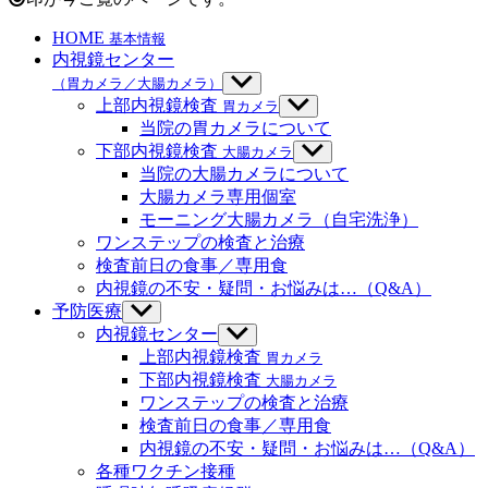
HOME
基本情報
内視鏡センター
（胃カメラ／大腸カメラ）
サ
ブ
上部内視鏡検査
胃カメラ
サ
メ
ブ
当院の胃カメラについて
ニ
メ
下部内視鏡検査
大腸カメラ
サ
ュ
ニ
ブ
当院の大腸カメラについて
ー
ュ
メ
大腸カメラ専用個室
を
ー
ニ
モーニング大腸カメラ（自宅洗浄）
表
を
ュ
示
ワンステップの検査と治療
表
ー
示
検査前日の食事／専用食
を
内視鏡の不安・疑問・お悩みは…（Q&A）
表
示
予防医療
サ
ブ
内視鏡センター
サ
メ
ブ
上部内視鏡検査
胃カメラ
ニ
メ
下部内視鏡検査
大腸カメラ
ュ
ニ
ワンステップの検査と治療
ー
ュ
検査前日の食事／専用食
を
ー
内視鏡の不安・疑問・お悩みは…（Q&A）
表
を
示
各種ワクチン接種
表