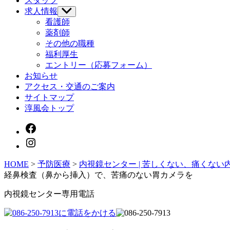
スタッフ
を
求人情報
サ
表
ブ
示
看護師
メ
薬剤師
ニ
その他の職種
ュ
福利厚生
ー
エントリー（応募フォーム）
を
お知らせ
表
示
アクセス・交通のご案内
サイトマップ
淳風会トップ
HOME
>
予防医療
>
内視鏡センター
| 苦しくない、痛くな
経鼻検査（鼻から挿入）で、苦痛のない胃カメラを
内視鏡センター専用電話