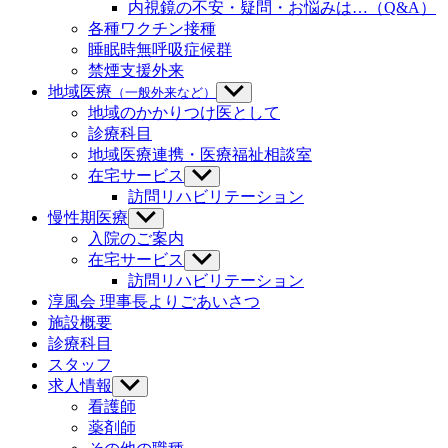
内視鏡の不安・疑問・お悩みは…（Q&A）
表
を
示
各種ワクチン接種
表
示
睡眠時無呼吸症候群
禁煙支援外来
地域医療
（一般外来など）
サ
ブ
地域のかかりつけ医として
メ
診療科目
ニ
地域医療連携・医療福祉相談室
ュ
在宅サービス
サ
ー
ブ
訪問リハビリテーション
を
メ
慢性期医療
サ
表
ニ
ブ
示
入院のご案内
ュ
メ
在宅サービス
サ
ー
ニ
ブ
訪問リハビリテーション
を
ュ
メ
淳風会 理事長よりごあいさつ
表
ー
ニ
示
施設概要
を
ュ
診療科目
表
ー
示
スタッフ
を
求人情報
サ
表
ブ
示
看護師
メ
薬剤師
ニ