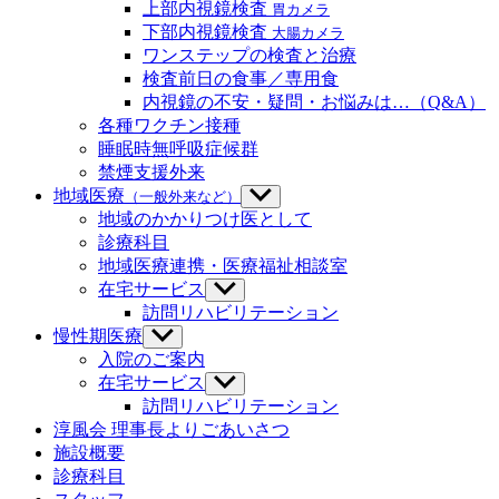
メ
ブ
上部内視鏡検査
胃カメラ
ニ
メ
下部内視鏡検査
大腸カメラ
ュ
ニ
ワンステップの検査と治療
ー
ュ
検査前日の食事／専用食
を
ー
内視鏡の不安・疑問・お悩みは…（Q&A）
表
を
示
各種ワクチン接種
表
示
睡眠時無呼吸症候群
禁煙支援外来
地域医療
（一般外来など）
サ
ブ
地域のかかりつけ医として
メ
診療科目
ニ
地域医療連携・医療福祉相談室
ュ
在宅サービス
サ
ー
ブ
訪問リハビリテーション
を
メ
慢性期医療
サ
表
ニ
ブ
示
入院のご案内
ュ
メ
在宅サービス
サ
ー
ニ
ブ
訪問リハビリテーション
を
ュ
メ
淳風会 理事長よりごあいさつ
表
ー
ニ
示
施設概要
を
ュ
診療科目
表
ー
示