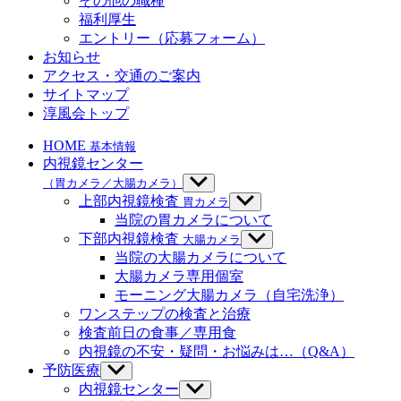
その他の職種
ュ
福利厚生
ー
エントリー（応募フォーム）
を
お知らせ
表
示
アクセス・交通のご案内
サイトマップ
淳風会トップ
HOME
基本情報
内視鏡センター
（胃カメラ／大腸カメラ）
サ
ブ
上部内視鏡検査
胃カメラ
サ
メ
ブ
当院の胃カメラについて
ニ
メ
下部内視鏡検査
大腸カメラ
サ
ュ
ニ
ブ
当院の大腸カメラについて
ー
ュ
メ
大腸カメラ専用個室
を
ー
ニ
モーニング大腸カメラ（自宅洗浄）
表
を
ュ
示
ワンステップの検査と治療
表
ー
示
検査前日の食事／専用食
を
内視鏡の不安・疑問・お悩みは…（Q&A）
表
示
予防医療
サ
ブ
内視鏡センター
サ