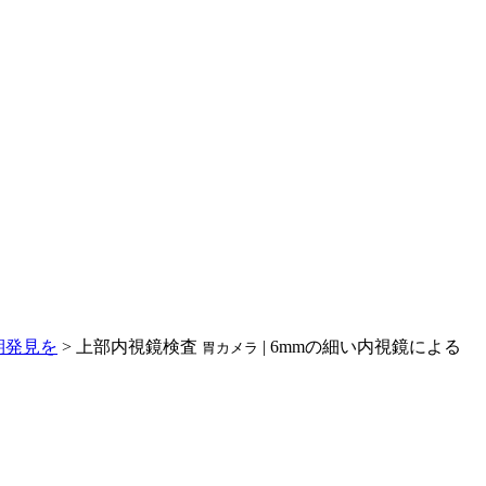
期発見を
>
上部内視鏡検査
| 6mmの細い内視鏡による
胃カメラ