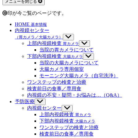
メニューを閉じる
る
印が今ご覧のページです。
HOME
基本情報
内視鏡センター
（胃カメラ／大腸カメラ）
サ
ブ
上部内視鏡検査
胃カメラ
サ
メ
ブ
当院の胃カメラについて
ニ
メ
下部内視鏡検査
大腸カメラ
サ
ュ
ニ
ブ
当院の大腸カメラについて
ー
ュ
メ
大腸カメラ専用個室
を
ー
ニ
モーニング大腸カメラ（自宅洗浄）
表
を
ュ
示
ワンステップの検査と治療
表
ー
示
検査前日の食事／専用食
を
内視鏡の不安・疑問・お悩みは…（Q&A）
表
示
予防医療
サ
ブ
内視鏡センター
サ
メ
ブ
上部内視鏡検査
胃カメラ
ニ
メ
下部内視鏡検査
大腸カメラ
ュ
ニ
ワンステップの検査と治療
ー
ュ
検査前日の食事／専用食
を
ー