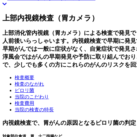
ス
ク
上部内視鏡検査（胃カメラ）
ロ
ー
上部消化管内視鏡（胃カメラ）による検査で発見で
ル
人前後いらっしゃいます。内視鏡検査で早期に発見
ダ
早期がんでは一般に症状がなく、自覚症状で発見さ
ウ
ン
淳風会ではがんの早期発見や予防に取り組んでおり
で、少しでも多くの方にこれらのがんのリスクを回
検査概要
検査のながれ
ピロリ菌
当院のこだわり
検査費用
当院の検査の特長
内視鏡検査で、胃がんの原因となるピロリ菌の判定
対象部位
食道、胃、十二指腸など