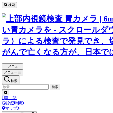
コ
検索
ン
テ
ン
ツ
へ
ス
キ
ッ
プ
メニュー
メニュー
検索
検
索
検
対
索
電 話
象:
を
診療時間
閉
マップ
じ