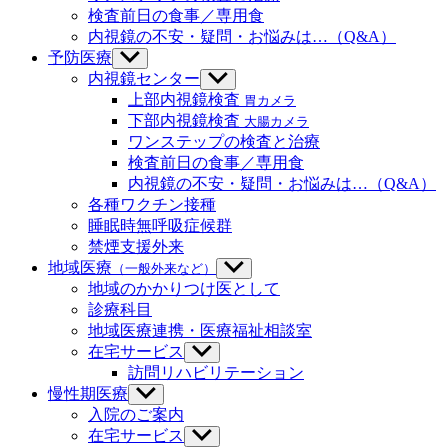
ー
示
検査前日の食事／専用食
を
内視鏡の不安・疑問・お悩みは…（Q&A）
表
示
予防医療
サ
ブ
内視鏡センター
サ
メ
ブ
上部内視鏡検査
胃カメラ
ニ
メ
下部内視鏡検査
大腸カメラ
ュ
ニ
ワンステップの検査と治療
ー
ュ
検査前日の食事／専用食
を
ー
内視鏡の不安・疑問・お悩みは…（Q&A）
表
を
示
各種ワクチン接種
表
示
睡眠時無呼吸症候群
禁煙支援外来
地域医療
（一般外来など）
サ
ブ
地域のかかりつけ医として
メ
診療科目
ニ
地域医療連携・医療福祉相談室
ュ
在宅サービス
サ
ー
ブ
訪問リハビリテーション
を
メ
慢性期医療
サ
表
ニ
ブ
示
入院のご案内
ュ
メ
在宅サービス
サ
ー