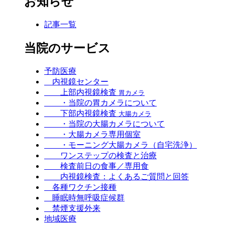
お知らせ
記事一覧
当院のサービス
予防医療
内視鏡センター
上部内視鏡検査
胃カメラ
・当院の胃カメラについて
下部内視鏡検査
大腸カメラ
・当院の大腸カメラについて
・大腸カメラ専用個室
・モーニング大腸カメラ（自宅洗浄）
ワンステップの検査と治療
検査前日の食事／専用食
内視鏡検査：よくあるご質問と回答
各種ワクチン接種
睡眠時無呼吸症候群
禁煙支援外来
地域医療