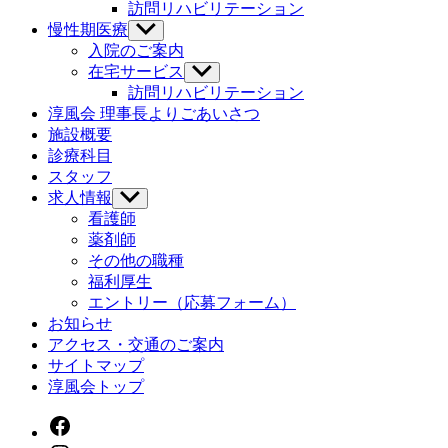
ブ
訪問リハビリテーション
を
メ
慢性期医療
サ
表
ニ
ブ
示
入院のご案内
ュ
メ
在宅サービス
サ
ー
ニ
ブ
訪問リハビリテーション
を
ュ
メ
淳風会 理事長よりごあいさつ
表
ー
ニ
示
施設概要
を
ュ
診療科目
表
ー
示
スタッフ
を
求人情報
サ
表
ブ
示
看護師
メ
薬剤師
ニ
その他の職種
ュ
福利厚生
ー
エントリー（応募フォーム）
を
お知らせ
表
示
アクセス・交通のご案内
サイトマップ
淳風会トップ