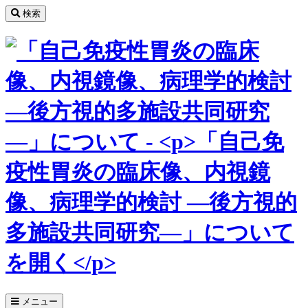
コ
検索
ン
テ
ン
ツ
へ
ス
キ
ッ
プ
メニュー