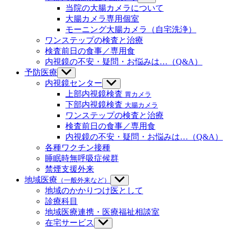
ュ
ニ
ブ
当院の大腸カメラについて
ー
ュ
メ
大腸カメラ専用個室
を
ー
ニ
モーニング大腸カメラ（自宅洗浄）
表
を
ュ
示
ワンステップの検査と治療
表
ー
示
検査前日の食事／専用食
を
内視鏡の不安・疑問・お悩みは…（Q&A）
表
示
予防医療
サ
ブ
内視鏡センター
サ
メ
ブ
上部内視鏡検査
胃カメラ
ニ
メ
下部内視鏡検査
大腸カメラ
ュ
ニ
ワンステップの検査と治療
ー
ュ
検査前日の食事／専用食
を
ー
内視鏡の不安・疑問・お悩みは…（Q&A）
表
を
示
各種ワクチン接種
表
示
睡眠時無呼吸症候群
禁煙支援外来
地域医療
（一般外来など）
サ
ブ
地域のかかりつけ医として
メ
診療科目
ニ
地域医療連携・医療福祉相談室
ュ
在宅サービス
サ
ー