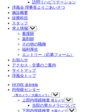
ニ
ブ
訪問リハビリテーション
を
ュ
メ
淳風会 理事長よりごあいさつ
表
ー
ニ
示
施設概要
を
ュ
診療科目
表
ー
示
スタッフ
を
求人情報
サ
表
ブ
示
看護師
メ
薬剤師
ニ
その他の職種
ュ
福利厚生
ー
エントリー（応募フォーム）
を
お知らせ
表
示
アクセス・交通のご案内
サイトマップ
淳風会トップ
HOME
基本情報
内視鏡センター
（胃カメラ／大腸カメラ）
サ
ブ
上部内視鏡検査
胃カメラ
サ
メ
ブ
当院の胃カメラについて
ニ
メ
下部内視鏡検査
大腸カメラ
サ