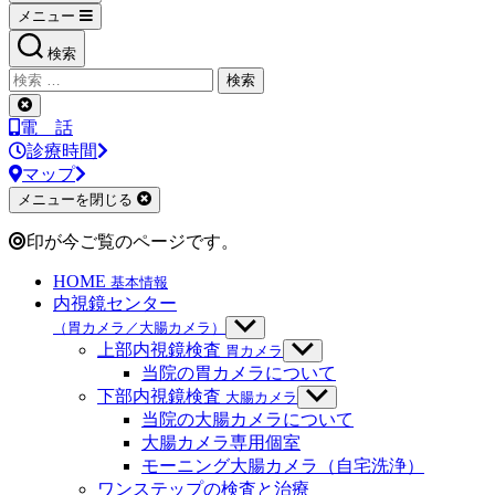
メニュー
検索
検
索
検
対
索
電 話
象:
を
診療時間
閉
マップ
じ
メニューを閉じる
る
印が今ご覧のページです。
HOME
基本情報
内視鏡センター
（胃カメラ／大腸カメラ）
サ
ブ
上部内視鏡検査
胃カメラ
サ
メ
ブ
当院の胃カメラについて
ニ
メ
下部内視鏡検査
大腸カメラ
サ
ュ
ニ
ブ
当院の大腸カメラについて
ー
ュ
メ
大腸カメラ専用個室
を
ー
ニ
モーニング大腸カメラ（自宅洗浄）
表
を
ュ
示
ワンステップの検査と治療
表