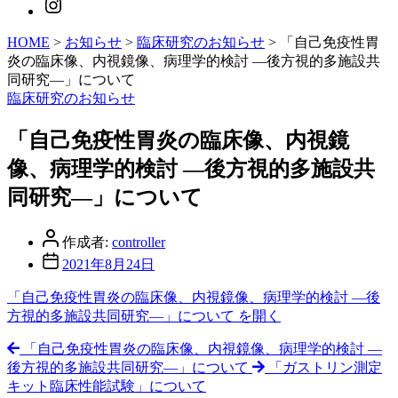
HOME
>
お知らせ
>
臨床研究のお知らせ
>
「自己免疫性胃
炎の臨床像、内視鏡像、病理学的検討 ―後方視的多施設共
同研究―」について
カ
臨床研究のお知らせ
テ
ゴ
「自己免疫性胃炎の臨床像、内視鏡
リ
像、病理学的検討 ―後方視的多施設共
ー
同研究―」について
投
作成者:
controller
稿
投
2021年8月24日
者
稿
「自己免疫性胃炎の臨床像、内視鏡像、病理学的検討 ―後
日
方視的多施設共同研究―」について を開く
「自己免疫性胃炎の臨床像、内視鏡像、病理学的検討 ―
後方視的多施設共同研究―」について
「ガストリン測定
キット臨床性能試験」について