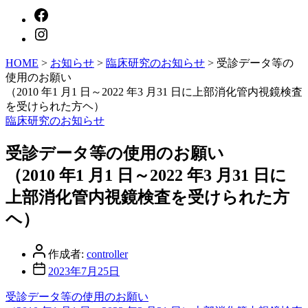
HOME
>
お知らせ
>
臨床研究のお知らせ
>
受診データ等の
使用のお願い
（2010 年1 月1 日～2022 年3 月31 日に上部消化管内視鏡検査
を受けられた方ヘ）
カ
臨床研究のお知らせ
テ
ゴ
受診データ等の使用のお願い
リ
（2010 年1 月1 日～2022 年3 月31 日に
ー
上部消化管内視鏡検査を受けられた方
ヘ）
投
作成者:
controller
稿
投
2023年7月25日
者
稿
受診データ等の使用のお願い
日