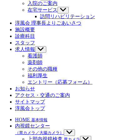
ニ
ブ
示
入院のご案内
ュ
メ
在宅サービス
サ
ー
ニ
ブ
訪問リハビリテーション
を
ュ
メ
淳風会 理事長よりごあいさつ
表
ー
ニ
示
施設概要
を
ュ
診療科目
表
ー
示
スタッフ
を
求人情報
サ
表
ブ
示
看護師
メ
薬剤師
ニ
その他の職種
ュ
福利厚生
ー
エントリー（応募フォーム）
を
お知らせ
表
示
アクセス・交通のご案内
サイトマップ
淳風会トップ
HOME
基本情報
内視鏡センター
（胃カメラ／大腸カメラ）
サ
ブ
上部内視鏡検査
胃カメラ
サ