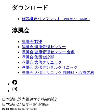
ダウンロード
施設概要パンフレット
（PDF版：13.6MB）
淳風会
淳風会 TOP
淳風会 健康管理センター
淳風会 健康管理センター 倉敷
淳風会 集団健診部
淳風会 大供クリニック
淳風会 大供デンタルクリニック
淳風会 大供クリニック 精神科・心療内科
日本消化器内視鏡学会指導施設
日本消化器病学会関連施設
慢性期医療認定病院