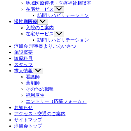
ニ
地域医療連携・医療福祉相談室
ュ
在宅サービス
サ
ー
ブ
訪問リハビリテーション
を
メ
慢性期医療
サ
表
ニ
ブ
示
入院のご案内
ュ
メ
在宅サービス
サ
ー
ニ
ブ
訪問リハビリテーション
を
ュ
メ
淳風会 理事長よりごあいさつ
表
ー
ニ
示
施設概要
を
ュ
診療科目
表
ー
示
スタッフ
を
求人情報
サ
表
ブ
示
看護師
メ
薬剤師
ニ
その他の職種
ュ
福利厚生
ー
エントリー（応募フォーム）
を
お知らせ
表
示
アクセス・交通のご案内
サイトマップ
淳風会トップ