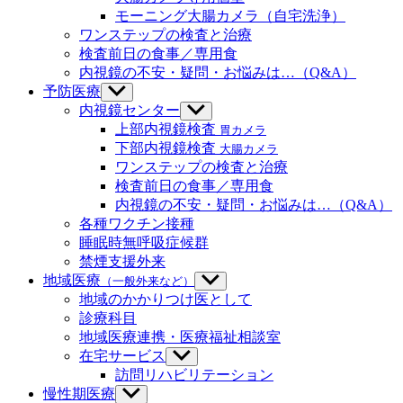
を
ー
ニ
モーニング大腸カメラ（自宅洗浄）
表
を
ュ
示
ワンステップの検査と治療
表
ー
示
検査前日の食事／専用食
を
内視鏡の不安・疑問・お悩みは…（Q&A）
表
示
予防医療
サ
ブ
内視鏡センター
サ
メ
ブ
上部内視鏡検査
胃カメラ
ニ
メ
下部内視鏡検査
大腸カメラ
ュ
ニ
ワンステップの検査と治療
ー
ュ
検査前日の食事／専用食
を
ー
内視鏡の不安・疑問・お悩みは…（Q&A）
表
を
示
各種ワクチン接種
表
示
睡眠時無呼吸症候群
禁煙支援外来
地域医療
（一般外来など）
サ
ブ
地域のかかりつけ医として
メ
診療科目
ニ
地域医療連携・医療福祉相談室
ュ
在宅サービス
サ
ー
ブ
訪問リハビリテーション
を
メ
慢性期医療
サ
表