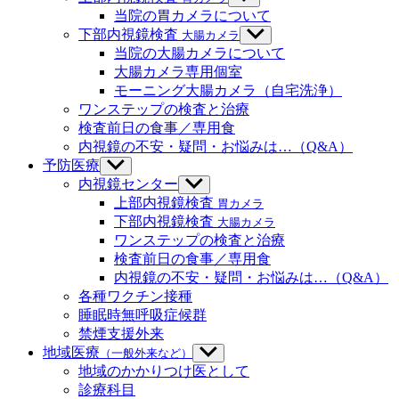
メ
ブ
当院の胃カメラについて
ニ
メ
下部内視鏡検査
大腸カメラ
サ
ュ
ニ
ブ
当院の大腸カメラについて
ー
ュ
メ
大腸カメラ専用個室
を
ー
ニ
モーニング大腸カメラ（自宅洗浄）
表
を
ュ
示
ワンステップの検査と治療
表
ー
示
検査前日の食事／専用食
を
内視鏡の不安・疑問・お悩みは…（Q&A）
表
示
予防医療
サ
ブ
内視鏡センター
サ
メ
ブ
上部内視鏡検査
胃カメラ
ニ
メ
下部内視鏡検査
大腸カメラ
ュ
ニ
ワンステップの検査と治療
ー
ュ
検査前日の食事／専用食
を
ー
内視鏡の不安・疑問・お悩みは…（Q&A）
表
を
示
各種ワクチン接種
表
示
睡眠時無呼吸症候群
禁煙支援外来
地域医療
（一般外来など）
サ
ブ
地域のかかりつけ医として
メ
診療科目