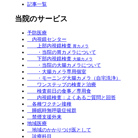
記事一覧
当院のサービス
予防医療
内視鏡センター
上部内視鏡検査
胃カメラ
・当院の胃カメラについて
下部内視鏡検査
大腸カメラ
・当院の大腸カメラについて
・大腸カメラ専用個室
・モーニング大腸カメラ（自宅洗浄）
ワンステップの検査と治療
検査前日の食事／専用食
内視鏡検査：よくあるご質問と回答
各種ワクチン接種
睡眠時無呼吸症候群
禁煙支援外来
地域医療
地域のかかりつけ医として
診療科目