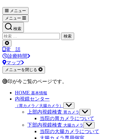
メニュー
メニュー
検索
検
索
検
対
索
電 話
象:
を
診療時間
閉
マップ
じ
メニューを閉じる
る
印が今ご覧のページです。
HOME
基本情報
内視鏡センター
（胃カメラ／大腸カメラ）
サ
ブ
上部内視鏡検査
胃カメラ
サ
メ
ブ
当院の胃カメラについて
ニ
メ
下部内視鏡検査
大腸カメラ
サ
ュ
ニ
ブ
当院の大腸カメラについて
ー
ュ
メ
大腸カメラ専用個室