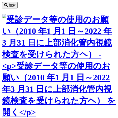
コ
検索
ン
テ
ン
ツ
へ
ス
キ
ッ
プ