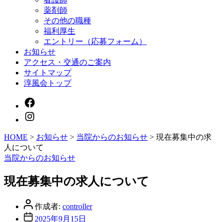
メ
薬剤師
ニ
その他の職種
ュ
福利厚生
ー
エントリー（応募フォーム）
を
お知らせ
表
示
アクセス・交通のご案内
サイトマップ
淳風会トップ
HOME
>
お知らせ
>
当院からのお知らせ
>
現在募集中の求
人について
カ
当院からのお知らせ
テ
ゴ
現在募集中の求人について
リ
ー
投
作成者:
controller
稿
投
2025年9月15日