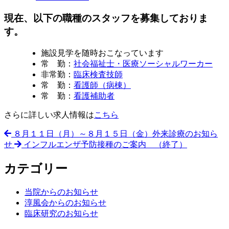
者
稿
日
現在、以下の職種のスタッフを募集しておりま
す。
施設見学を随時おこなっています
常 勤：
社会福祉士・医療ソーシャルワーカー
非常勤：
臨床検査技師
常 勤：
看護師（病棟）
常 勤：
看護補助者
さらに詳しい求人情報は
こちら
８月１１日（月）～８月１５日（金）外来診療のお知ら
せ
インフルエンザ予防接種のご案内 （終了）
カテゴリー
当院からのお知らせ
淳風会からのお知らせ
臨床研究のお知らせ