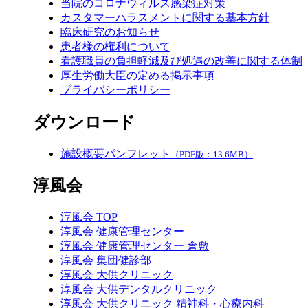
当院のコロナウィルス感染症対策
カスタマーハラスメントに関する基本方針
臨床研究のお知らせ
患者様の権利について
看護職員の負担軽減及び処遇の改善に関する体制
厚生労働大臣の定める掲示事項
プライバシーポリシー
ダウンロード
施設概要パンフレット
（PDF版：13.6MB）
淳風会
淳風会 TOP
淳風会 健康管理センター
淳風会 健康管理センター 倉敷
淳風会 集団健診部
淳風会 大供クリニック
淳風会 大供デンタルクリニック
淳風会 大供クリニック 精神科・心療内科