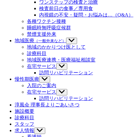
ワンステップの検査と治療
ー
ュ
検査前日の食事／専用食
を
ー
内視鏡の不安・疑問・お悩みは…（Q&A）
表
を
示
各種ワクチン接種
表
示
睡眠時無呼吸症候群
禁煙支援外来
地域医療
（一般外来など）
サ
ブ
地域のかかりつけ医として
メ
診療科目
ニ
地域医療連携・医療福祉相談室
ュ
在宅サービス
サ
ー
ブ
訪問リハビリテーション
を
メ
慢性期医療
サ
表
ニ
ブ
示
入院のご案内
ュ
メ
在宅サービス
サ
ー
ニ
ブ
訪問リハビリテーション
を
ュ
メ
淳風会 理事長よりごあいさつ
表
ー
ニ
示
施設概要
を
ュ
診療科目
表
ー
示
スタッフ
を
求人情報
サ
表
ブ
示
看護師