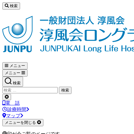
コ
検索
ン
テ
ン
ツ
へ
ス
キ
ッ
淳
プ
メニュー
風
メニュー
検索
会
検
索
検
ロ
対
索
電 話
象:
を
診療時間
ン
閉
マップ
じ
メニューを閉じる
る
グ
印が今ご覧のページです。