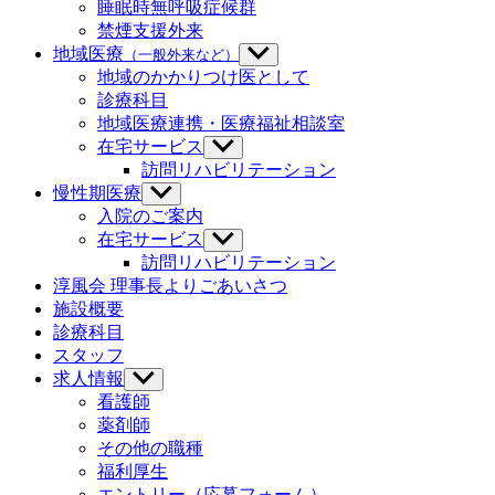
示
睡眠時無呼吸症候群
禁煙支援外来
地域医療
（一般外来など）
サ
ブ
地域のかかりつけ医として
メ
診療科目
ニ
地域医療連携・医療福祉相談室
ュ
在宅サービス
サ
ー
ブ
訪問リハビリテーション
を
メ
慢性期医療
サ
表
ニ
ブ
示
入院のご案内
ュ
メ
在宅サービス
サ
ー
ニ
ブ
訪問リハビリテーション
を
ュ
メ
淳風会 理事長よりごあいさつ
表
ー
ニ
示
施設概要
を
ュ
診療科目
表
ー
示
スタッフ
を
求人情報
サ
表
ブ
示
看護師
メ
薬剤師
ニ
その他の職種
ュ
福利厚生
ー
エントリー（応募フォーム）