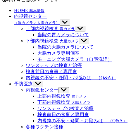
ラ
HOME
基本情報
内視鏡センター
イ
（胃カメラ／大腸カメラ）
サ
ブ
上部内視鏡検査
胃カメラ
サ
フ
メ
ブ
当院の胃カメラについて
ニ
メ
下部内視鏡検査
大腸カメラ
サ
ホ
ュ
ニ
ブ
当院の大腸カメラについて
ー
ュ
メ
大腸カメラ専用個室
を
ス
ー
ニ
モーニング大腸カメラ（自宅洗浄）
表
を
ュ
示
ワンステップの検査と治療
表
ー
ピ
示
検査前日の食事／専用食
を
内視鏡の不安・疑問・お悩みは…（Q&A）
表
タ
示
予防医療
サ
ブ
内視鏡センター
サ
ル
メ
ブ
上部内視鏡検査
胃カメラ
ニ
メ
下部内視鏡検査
大腸カメラ
ュ
ニ
ワンステップの検査と治療
ー
ュ
検査前日の食事／専用食
を
ー
内視鏡の不安・疑問・お悩みは…（Q&A）
表
を
示
各種ワクチン接種
表