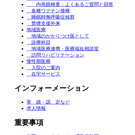
内視鏡検査：よくあるご質問と回答
各種ワクチン接種
睡眠時無呼吸症候群
禁煙支援外来
地域医療
地域のかかりつけ医として
診療科目
地域医療連携・医療福祉相談室
訪問リハビリテーション
慢性期医療
入院のご案内
在宅サービス
インフォーメーション
実 績・認 定など
求人情報
重要事項