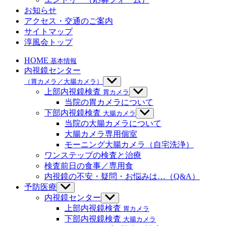
を
お知らせ
表
示
アクセス・交通のご案内
サイトマップ
淳風会トップ
HOME
基本情報
内視鏡センター
（胃カメラ／大腸カメラ）
サ
ブ
上部内視鏡検査
胃カメラ
サ
メ
ブ
当院の胃カメラについて
ニ
メ
下部内視鏡検査
大腸カメラ
サ
ュ
ニ
ブ
当院の大腸カメラについて
ー
ュ
メ
大腸カメラ専用個室
を
ー
ニ
モーニング大腸カメラ（自宅洗浄）
表
を
ュ
示
ワンステップの検査と治療
表
ー
示
検査前日の食事／専用食
を
内視鏡の不安・疑問・お悩みは…（Q&A）
表
示
予防医療
サ
ブ
内視鏡センター
サ
メ
ブ
上部内視鏡検査
胃カメラ
ニ
メ
下部内視鏡検査
大腸カメラ
ュ
ニ