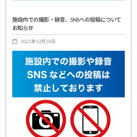
ル
ゴ
リ
ー
施設内での撮影・録音、SNSへの投稿について
お知らせ
2025年12月18日
投
稿
日