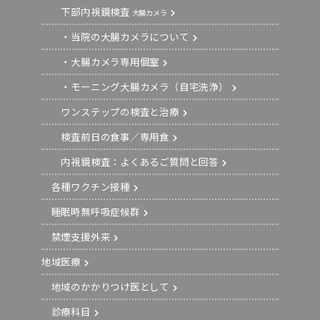
下部内視鏡検査
大腸カメラ
・当院の大腸カメラについて
・大腸カメラ専用個室
・モーニング大腸カメラ（自宅洗浄）
ワンステップの検査と治療
検査前日の食事／専用食
内視鏡検査：よくあるご質問と回答
各種ワクチン接種
睡眠時無呼吸症候群
禁煙支援外来
地域医療
地域のかかりつけ医として
診療科目