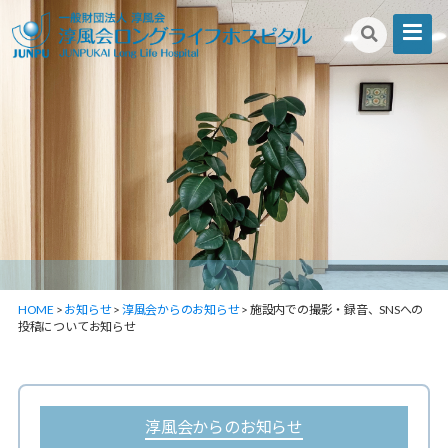
淳
風
会
ロ
ン
グ
ラ
イ
フ
HOME
>
お知らせ
>
淳風会からのお知らせ
>
施設内での撮影・録音、SNSへの
投稿についてお知らせ
ホ
ス
ピ
カ
淳風会からのお知らせ
タ
テ