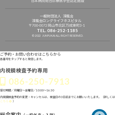
日本病院総合診療医学会認定施設
一般財団法人 淳風会
淳風会ロングライフホスピタル
〒700-0072 岡山市北区万成東町3-1
TEL. 086-252-1185
© 2022 JUNPUKAI ALL RIGHT RESERVED.
ご予約・お問い合わせはこちらから
各番号をタップすると発信します。
内視鏡検査予約専用
086-250-7913
受付時間／月曜日～金曜日／10:00〜16:30
内視鏡検査予約の変更・キャンセルは、検査日の3日前までにお願いいたします。（詳しくは
こちら
）
総合案内