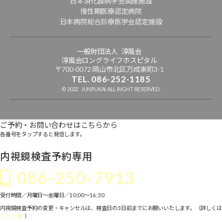
日本消化器病学会関連施設
慢性期医療認定病院
日本病院総合診療医学会認定施設
一般財団法人 淳風会
淳風会ロングライフホスピタル
〒700-0072 岡山市北区万成東町3-1
TEL. 086-252-1185
© 2022 JUNPUKAI ALL RIGHT RESERVED.
ご予約・お問い合わせはこちらから
各番号をタップすると発信します。
内視鏡検査予約専用
086-250-7913
受付時間／月曜日～金曜日／10:00〜16:30
内視鏡検査予約の変更・キャンセルは、検査日の3日前までにお願いいたします。（詳しくは
こちら
）