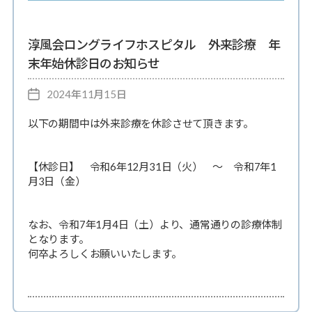
ゴ
ラ
リ
イ
ー
淳風会ロングライフホスピタル 外来診療 年
フ
末年始休診日のお知らせ
ホ
2024年11月15日
投
ス
稿
ピ
以下の期間中は外来診療を休診させて頂きます。
日
タ
ル
【休診日】 令和6年12月31日（火） ～ 令和7年1
月3日（金）
なお、令和7年1月4日（土）より、通常通りの診療体制
となります。
何卒よろしくお願いいたします。