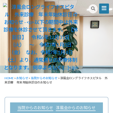
淳
HOME
>
お知らせ
>
当院からのお知らせ
>
淳風会ロングライフホスピタル 外
風
来診療 年末年始休診日のお知らせ
会
ロ
ン
カ
当院からのお知らせ
淳風会からのお知らせ
グ
テ