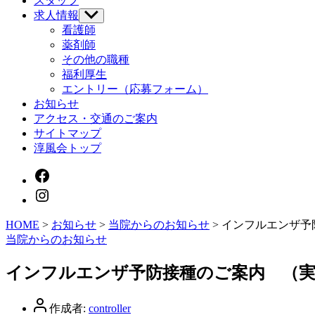
スタッフ
を
求人情報
サ
表
ブ
示
看護師
メ
薬剤師
ニ
その他の職種
ュ
福利厚生
ー
エントリー（応募フォーム）
を
お知らせ
表
示
アクセス・交通のご案内
サイトマップ
淳風会トップ
HOME
>
お知らせ
>
当院からのお知らせ
>
インフルエンザ予
カ
当院からのお知らせ
テ
ゴ
インフルエンザ予防接種のご案内 （実
リ
ー
投
作成者:
controller