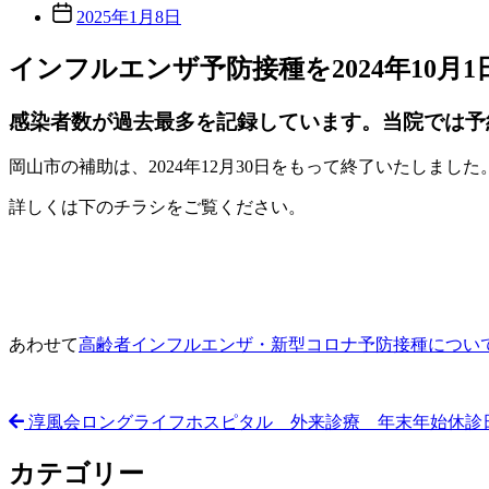
稿
投
2025年1月8日
者
稿
日
インフルエンザ予防接種を2024年10
感染者数が過去最多を記録しています。当院では予約
岡山市の補助は、2024年12月30日をもって終了いたしまし
詳しくは下のチラシをご覧ください。
あわせて
高齢者インフルエンザ・新型コロナ予防接種につい
淳風会ロングライフホスピタル 外来診療 年末年始休診
カテゴリー