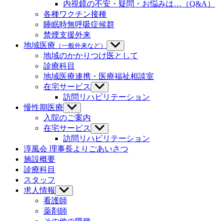
内視鏡の不安・疑問・お悩みは…（Q&A）
表
を
示
各種ワクチン接種
表
示
睡眠時無呼吸症候群
禁煙支援外来
地域医療
（一般外来など）
サ
ブ
地域のかかりつけ医として
メ
診療科目
ニ
地域医療連携・医療福祉相談室
ュ
在宅サービス
サ
ー
ブ
訪問リハビリテーション
を
メ
慢性期医療
サ
表
ニ
ブ
示
入院のご案内
ュ
メ
在宅サービス
サ
ー
ニ
ブ
訪問リハビリテーション
を
ュ
メ
淳風会 理事長よりごあいさつ
表
ー
ニ
示
施設概要
を
ュ
診療科目
表
ー
示
スタッフ
を
求人情報
サ
表
ブ
示
看護師
メ
薬剤師
ニ