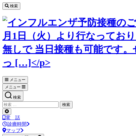
コ
検索
ン
テ
ン
ツ
へ
ス
キ
ッ
プ
メニュー
メニュー
検索
検
索
検
対
索
電 話
象:
を
診療時間
閉
マップ
じ