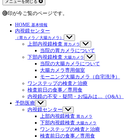
メニューを閉じる
る
印が今ご覧のページです。
HOME
基本情報
内視鏡センター
（胃カメラ／大腸カメラ）
サ
ブ
上部内視鏡検査
胃カメラ
サ
メ
ブ
当院の胃カメラについて
ニ
メ
下部内視鏡検査
大腸カメラ
サ
ュ
ニ
ブ
当院の大腸カメラについて
ー
ュ
メ
大腸カメラ専用個室
を
ー
ニ
モーニング大腸カメラ（自宅洗浄）
表
を
ュ
示
ワンステップの検査と治療
表
ー
示
検査前日の食事／専用食
を
内視鏡の不安・疑問・お悩みは…（Q&A）
表
示
予防医療
サ
ブ
内視鏡センター
サ
メ
ブ
上部内視鏡検査
胃カメラ
ニ
メ
下部内視鏡検査
大腸カメラ
ュ
ニ
ワンステップの検査と治療
ー
ュ
検査前日の食事／専用食
を
ー