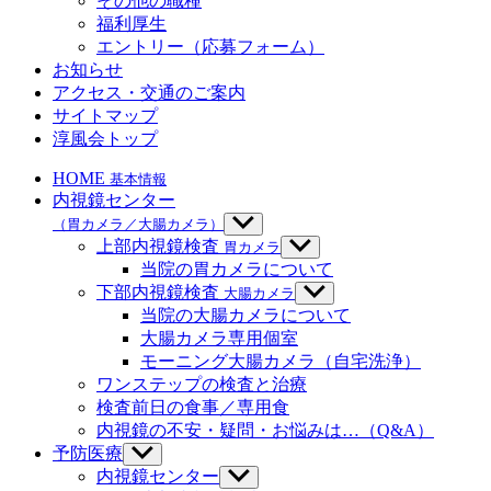
その他の職種
ュ
福利厚生
ー
エントリー（応募フォーム）
を
お知らせ
表
示
アクセス・交通のご案内
サイトマップ
淳風会トップ
HOME
基本情報
内視鏡センター
（胃カメラ／大腸カメラ）
サ
ブ
上部内視鏡検査
胃カメラ
サ
メ
ブ
当院の胃カメラについて
ニ
メ
下部内視鏡検査
大腸カメラ
サ
ュ
ニ
ブ
当院の大腸カメラについて
ー
ュ
メ
大腸カメラ専用個室
を
ー
ニ
モーニング大腸カメラ（自宅洗浄）
表
を
ュ
示
ワンステップの検査と治療
表
ー
示
検査前日の食事／専用食
を
内視鏡の不安・疑問・お悩みは…（Q&A）
表
示
予防医療
サ
ブ
内視鏡センター
サ