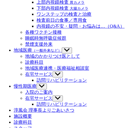
メ
ブ
上部内視鏡検査
胃カメラ
ニ
メ
下部内視鏡検査
大腸カメラ
ュ
ニ
ワンステップの検査と治療
ー
ュ
検査前日の食事／専用食
を
ー
内視鏡の不安・疑問・お悩みは…（Q&A）
表
を
示
各種ワクチン接種
表
示
睡眠時無呼吸症候群
禁煙支援外来
地域医療
（一般外来など）
サ
ブ
地域のかかりつけ医として
メ
診療科目
ニ
地域医療連携・医療福祉相談室
ュ
在宅サービス
サ
ー
ブ
訪問リハビリテーション
を
メ
慢性期医療
サ
表
ニ
ブ
示
入院のご案内
ュ
メ
在宅サービス
サ
ー
ニ
ブ
訪問リハビリテーション
を
ュ
メ
淳風会 理事長よりごあいさつ
表
ー
ニ
示
施設概要
を
ュ
診療科目
表
ー
示